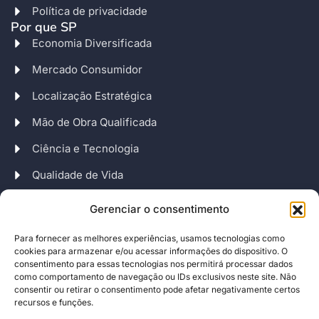
Política de privacidade
Por que SP
Economia Diversificada
Mercado Consumidor
Localização Estratégica
Mão de Obra Qualificada
Ciência e Tecnologia
Qualidade de Vida
Fontes de Financiamento
Gerenciar o consentimento
Políticas de Incentivo
Para fornecer as melhores experiências, usamos tecnologias como
Endereço
cookies para armazenar e/ou acessar informações do dispositivo. O
Av. Escola Politécnica, 82 – Jaguaré
consentimento para essas tecnologias nos permitirá processar dados
como comportamento de navegação ou IDs exclusivos neste site. Não
CEP: 05350-000 – São Paulo – SP
consentir ou retirar o consentimento pode afetar negativamente certos
Horário de funcionamento
recursos e funções.