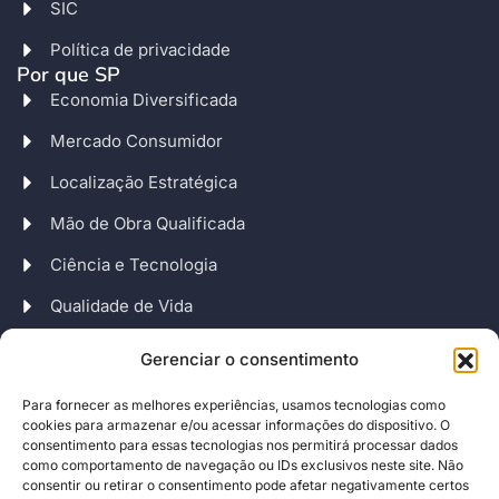
SIC
Política de privacidade
Por que SP
Economia Diversificada
Mercado Consumidor
Localização Estratégica
Mão de Obra Qualificada
Ciência e Tecnologia
Qualidade de Vida
Fontes de Financiamento
Gerenciar o consentimento
Políticas de Incentivo
Para fornecer as melhores experiências, usamos tecnologias como
Endereço
cookies para armazenar e/ou acessar informações do dispositivo. O
Av. Escola Politécnica, 82 – Jaguaré
consentimento para essas tecnologias nos permitirá processar dados
como comportamento de navegação ou IDs exclusivos neste site. Não
CEP: 05350-000 – São Paulo – SP
consentir ou retirar o consentimento pode afetar negativamente certos